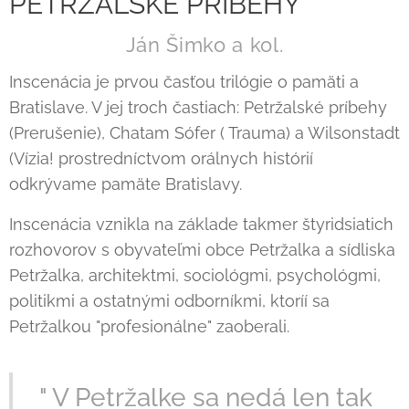
PETRŽALSKÉ PRÍBEHY
Ján Šimko a kol.
Inscenácia je prvou časťou trilógie o pamäti a
Bratislave. V jej troch častiach: Petržalské príbehy
(Prerušenie), Chatam Sófer ( Trauma) a Wilsonstadt
(Vízia! prostredníctvom orálnych histórií
odkrývame pamäte Bratislavy.
Inscenácia vznikla na základe takmer štyridsiatich
rozhovorov s obyvateľmi obce Petržalka a sídliska
Petržalka, architektmi, sociológmi, psychológmi,
politikmi a ostatnými odborníkmi, ktoríí sa
Petržalkou "profesionálne" zaoberali.
" V Petržalke sa nedá len tak