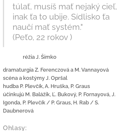
túlať, musíš mať nejaký cieľ,
inak ťa to ubije. Sídlisko ťa
naučí mať systém."
(Peťo, 22 rokov )
réžia J. Šimko
dramaturgia Z. Ferenczová a M. Vannayová
scéna a kostýmy J. Opršal
hudba P. Plevčík, A. Hruška, P. Graus
účinkujú M. Balážik, Ľ. Bukový, P. Fornayová, J.
Igonda, P. Plevčík / P. Graus, H. Rab / S.
Daubnerová
Ohlasy: