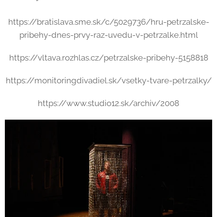
https://bratislava.sme.sk/c/5029736/hru-petrzalske-
pribehy-dnes-prvy-raz-uvedu-v-petrzalke.html
https://vltava.rozhlas.cz/petrzalske-pribehy-5158818
https://monitoringdivadiel.sk/vsetky-tvare-petrzalky/
https://www.studio12.sk/archiv/2008