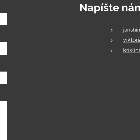
Napíšte ná
jansh
vikto
kristi