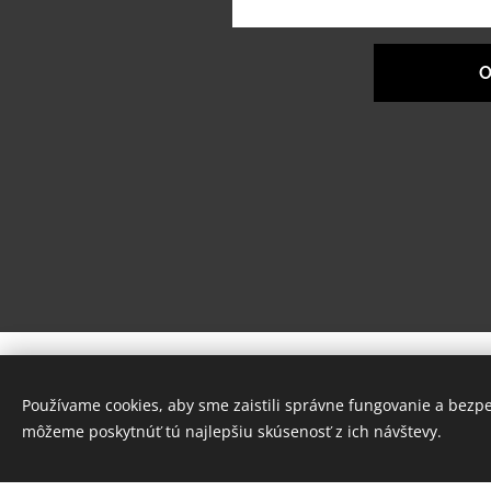
O
Používame cookies, aby sme zaistili správne fungovanie a bezp
Instagram
|
facebook
môžeme poskytnúť tú najlepšiu skúsenosť z ich návštevy.
Táto stránka bola vytvore