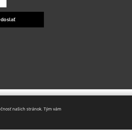
doslať
ečnosť našich stránok. Tým vám
ná pomocou služby Webnode.
Vytvorte si vlastný web
zdarma ešte d