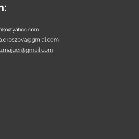
m:
imko@yahoo.com
ria.oroszova@gmial.com
na.majger@gmail.com